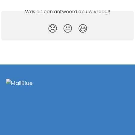
Was dit een antwoord op uw vraag?
😞
😐
😃