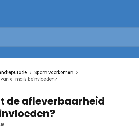
endreputatie
Spam voorkomen
 van e-mails beïnvloeden?
t de afleverbaarheid
ïnvloeden?
ue