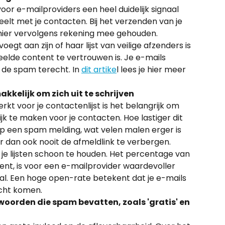
oor e-mailproviders een heel duidelijk signaal 
eelt met je contacten. Bij het verzenden van je 
er vervolgens rekening mee gehouden. 
gt aan zijn of haar lijst van veilige afzenders is 
elde content te vertrouwen is. Je e-mails 
 de spam terecht. In 
dit artike
l lees je hier meer 
kelijk om zich uit te schrijven
erkt voor je contactenlijst is het belangrijk om 
jk te maken voor je contacten. Hoe lastiger dit 
p een spam melding, wat velen malen erger is 
er dan ook nooit de afmeldlink te verbergen. 
je lijsten schoon te houden. Het percentage van 
nt, is voor een e-mailprovider waardevoller 
al. Een hoge open-rate betekent dat je e-mails 
echt komen.
woorden die spam bevatten, zoals 'gratis' en 