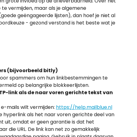
grote invloed op de afleverbaarheid. Over het 
 te vermijden, maar als je algemene 
oede geëngageerde lijsten), dan hoef je niet al 
 woordkeuze - gezond verstand is het beste wat je 
rs (bijvoorbeeld bitly)
 door spammers om hun linkbestemmingen te 
rmeld op belangrijke blokkeerlijsten.
P-link als de naar voren gerichte tekst van 
e e-mails wilt vermijden: 
https://help.mailblue.nl
e hyperlink als het naar voren gerichte deel van 
t uit, omdat er geen garantie is dat het 
ar die URL. De link kan net zo gemakkelijk 
waadaardige pagina. Gebruik in plaats daarvan 