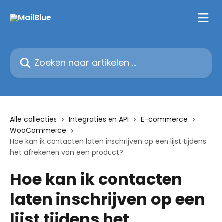
Naar de hoofdinhoud
Zoeken naar artikelen ...
Alle collecties
Integraties en API
E-commerce
WooCommerce
Hoe kan ik contacten laten inschrijven op een lijst tijdens
het afrekenen van een product?
Hoe kan ik contacten
laten inschrijven op een
lijst tijdens het