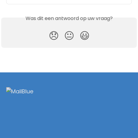
Was dit een antwoord op uw vraag?
😞
😐
😃