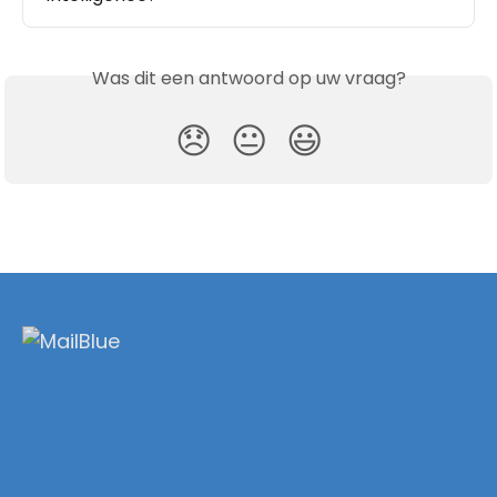
Was dit een antwoord op uw vraag?
😞
😐
😃