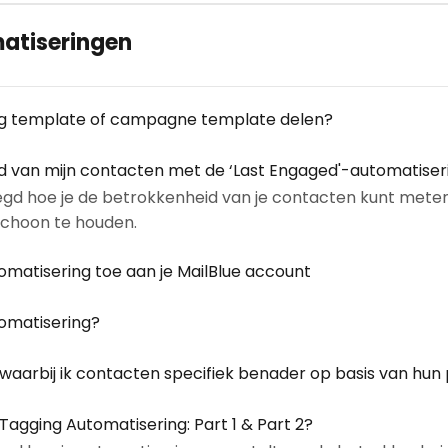
atiseringen
ng template of campagne template delen?
d van mijn contacten met de ‘Last Engaged'-automatise
elegd hoe je de betrokkenheid van je contacten kunt meten
 schoon te houden.
matisering toe aan je MailBlue account
omatisering?
aarbij ik contacten specifiek benader op basis van hun
gging Automatisering: Part 1 & Part 2?