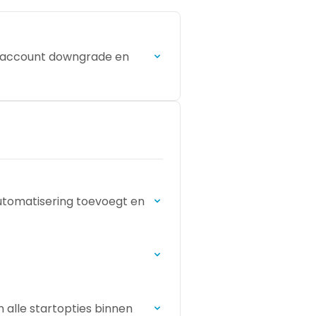
lue-account downgrade en
automatisering toevoegt en
n alle startopties binnen