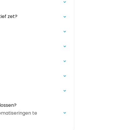
ief zet?
lossen?
tomatiseringen te